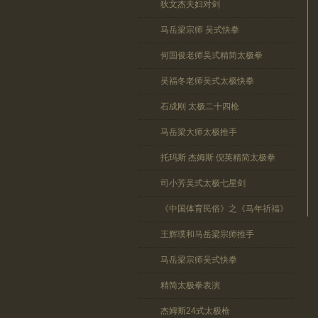
狄文杰夫妇对剑
马岳梁宗师 吴式快拳
何国俊老师吴式精简太极拳
吴福冬老师吴式太极快拳
石成刚 太极二十四枪
马岳梁大师太极推手
托玛斯 杰姆斯 倪英精简太极拳
司小芳吴式太极七星剑
《中国体育民俗》之《马年祈福》
王辉璞和马岳梁宗师推手
马岳梁宗师吴式快拳
精简太极拳表演
杰姆斯24式太极枪