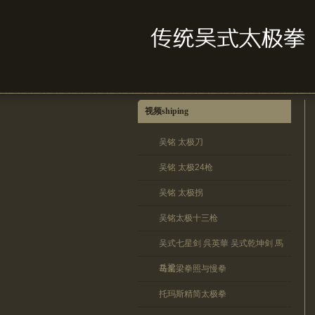
视频shiping
吴铭 太极刀
吴铭 太极24枪
吴铭 太极拐
吴铭太极十三枪
吴式七星剑 呉英華 吴式乾坤剑 馬
岳梁
马岳梁拳照与慢拳
托玛斯精简太极拳