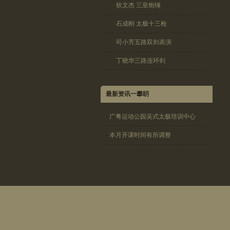
狄文杰 三皇炮锤
石成刚 太极十三枪
司小芳五路双剑表演
丁晓华三路连环剑
最新资讯一攀眀
·
广粤运动公园吴式太极培训中心
·
本月开课时间有所调整