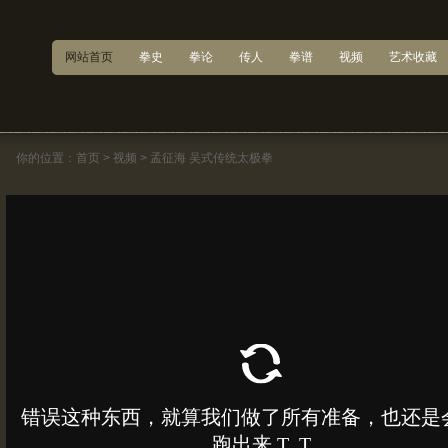
网站首页
拳史
拳论
传人
拳谱
视频
艺术收藏
你的位置：
首页
>
视频
>
孟征海 吴式传统太极拳