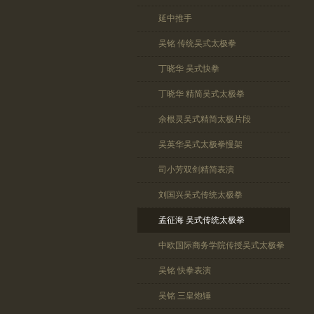
延中推手
吴铭 传统吴式太极拳
丁晓华 吴式快拳
丁晓华 精简吴式太极拳
余根灵吴式精简太极片段
吴英华吴式太极拳慢架
司小芳双剑精简表演
刘国兴吴式传统太极拳
孟征海 吴式传统太极拳
中欧国际商务学院传授吴式太极拳
吴铭 快拳表演
吴铭 三皇炮锤