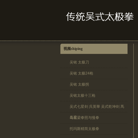
视频shiping
吴铭 太极刀
吴铭 太极24枪
吴铭 太极拐
吴铭太极十三枪
吴式七星剑 呉英華 吴式乾坤剑 馬
岳梁
马岳梁拳照与慢拳
托玛斯精简太极拳