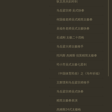
狄文杰夫妇对剑
马岳梁宗师 吴式快拳
何国俊老师吴式精简太极拳
吴福冬老师吴式太极快拳
石成刚 太极二十四枪
马岳梁大师太极推手
托玛斯 杰姆斯 倪英精简太极拳
司小芳吴式太极七星剑
《中国体育民俗》之《马年祈福》
王辉璞和马岳梁宗师推手
马岳梁宗师吴式快拳
精简太极拳表演
杰姆斯24式太极枪