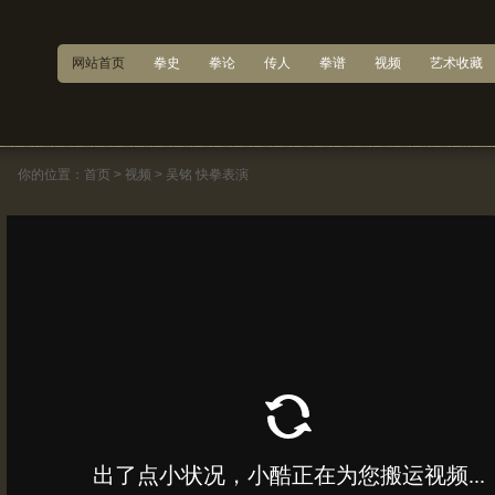
网站首页
拳史
拳论
传人
拳谱
视频
艺术收藏
你的位置：
首页
>
视频
>
吴铭 快拳表演