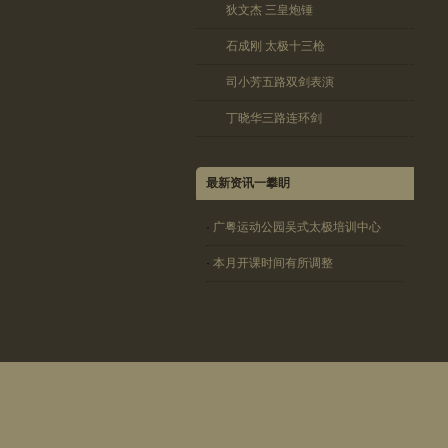
狄文杰 三皇炮锤
石成刚 太极十三枪
司小芳五路双剑表演
丁晓华三路连环剑
最新资讯一攀眀
·
广粤运动公园吴式太极培训中心
·
本月开课时间有所调整