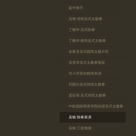
延中推手
吴铭 传统吴式太极拳
丁晓华 吴式快拳
丁晓华 精简吴式太极拳
余根灵吴式精简太极片段
吴英华吴式太极拳慢架
司小芳双剑精简表演
刘国兴吴式传统太极拳
孟征海 吴式传统太极拳
中欧国际商务学院传授吴式太极拳
吴铭 快拳表演
吴铭 三皇炮锤