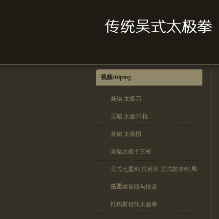
视频shiping
吴铭 太极刀
吴铭 太极24枪
吴铭 太极拐
吴铭太极十三枪
吴式七星剑 呉英華 吴式乾坤剑 馬
岳梁
马岳梁拳照与慢拳
托玛斯精简太极拳