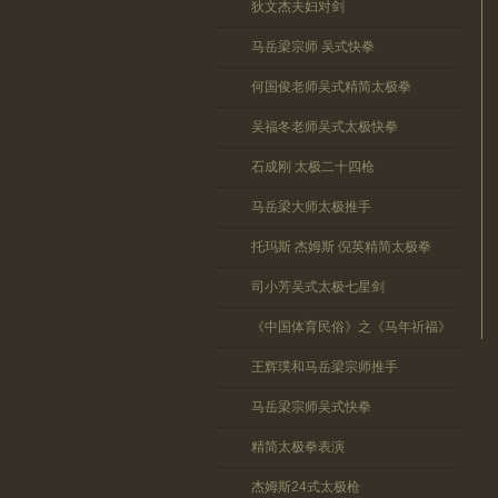
狄文杰夫妇对剑
马岳梁宗师 吴式快拳
何国俊老师吴式精简太极拳
吴福冬老师吴式太极快拳
石成刚 太极二十四枪
马岳梁大师太极推手
托玛斯 杰姆斯 倪英精简太极拳
司小芳吴式太极七星剑
《中国体育民俗》之《马年祈福》
王辉璞和马岳梁宗师推手
马岳梁宗师吴式快拳
精简太极拳表演
杰姆斯24式太极枪