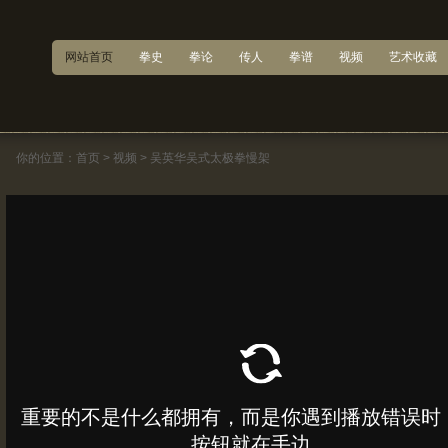
网站首页
拳史
拳论
传人
拳谱
视频
艺术收藏
你的位置：
首页
>
视频
>
吴英华吴式太极拳慢架