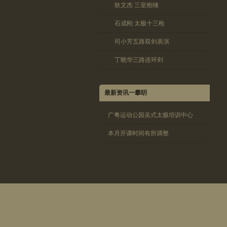
狄文杰 三皇炮锤
石成刚 太极十三枪
司小芳五路双剑表演
丁晓华三路连环剑
最新资讯一攀眀
·
广粤运动公园吴式太极培训中心
·
本月开课时间有所调整