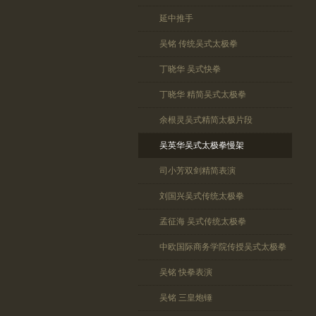
延中推手
吴铭 传统吴式太极拳
丁晓华 吴式快拳
丁晓华 精简吴式太极拳
余根灵吴式精简太极片段
吴英华吴式太极拳慢架
司小芳双剑精简表演
刘国兴吴式传统太极拳
孟征海 吴式传统太极拳
中欧国际商务学院传授吴式太极拳
吴铭 快拳表演
吴铭 三皇炮锤